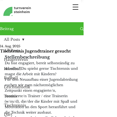
Beitrag
All Posts
14. Aug. 2025
All Posts
Tischtennis Jugendtrainer gesucht
Stellenbeschreibung
Hauptverein
Du bist engagiert, bereit selbstständig zu 
Handball
arbeiten? Du spielst gerne Tischtennis und 
magst die Arbeit mit Kindern?
Fußball
Für den Neuaufbau einer Jugendabteilung 
suchen wir zum nächstmöglichen 
Leichtathletik
Zeitpunkt einen engagierte/n, 
Tennis
motivierte/n Trainer / eine Trainerin 
(w/m/d), die/der die Kinder mit Spaß und 
Tischtennis
Motivation an den Sport heranführt und 
die Technik weiter ausbaut.
Dart