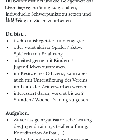
Du bekommst bei uns die Gelegenheit das 
Line Dance
Training eigenständig zu gestalten, 
individuelle Schwerpunkte zu setzen und 
Turnen
langfristig an Zielen zu arbeiten.
Du bist...
tischtennisbegeistert und engagiert.
oder warst aktiver Spieler / aktive 
Spielerin mit Erfahrung.
arbeitest gerne mit Kindern / 
Jugendlichen zusammen.
im Besitz einer C-Lizenz, kann aber 
auch mit Unterstützung des Vereins 
im Laufe der Zeit erworben werden.
interessiert daran, vorerst bis zu 2 
Stunden / Woche Training zu geben
Aufgaben:
Zuverlässige organisatorische Leitung 
des Jugendtrainings (Hallenöffnung, 
Koordination Aufbau, …)
Technikschulung und -optimierung