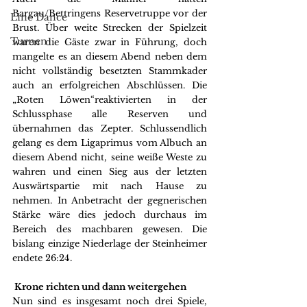
Bargau/Bettringens Reservetruppe vor der 
Line Dance
Brust. Über weite Strecken der Spielzeit 
Turnen
waren die Gäste zwar in Führung, doch 
mangelte es an diesem Abend neben dem 
nicht vollständig besetzten Stammkader 
auch an erfolgreichen Abschlüssen. Die 
„Roten Löwen“reaktivierten in der 
Schlussphase alle Reserven und 
übernahmen das Zepter. Schlussendlich 
gelang es dem Ligaprimus vom Albuch an 
diesem Abend nicht, seine weiße Weste zu 
wahren und einen Sieg aus der letzten 
Auswärtspartie mit nach Hause zu 
nehmen. In Anbetracht der gegnerischen 
Stärke wäre dies jedoch durchaus im 
Bereich des machbaren gewesen. Die 
bislang einzige Niederlage der Steinheimer 
endete 26:24.
 Krone richten und dann weitergehen 
Nun sind es insgesamt noch drei Spiele, 