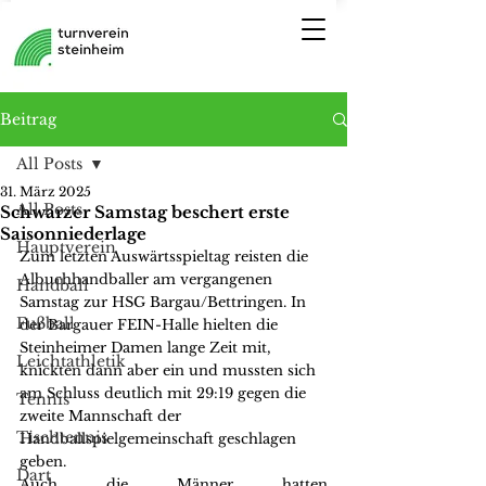
Beitrag
All Posts
31. März 2025
All Posts
Schwarzer Samstag beschert erste
Saisonniederlage
Hauptverein
Zum letzten Auswärtsspieltag reisten die 
Albuchhandballer am vergangenen 
Handball
Samstag zur HSG Bargau/Bettringen. In 
Fußball
der Bargauer FEIN-Halle hielten die 
Steinheimer Damen lange Zeit mit, 
Leichtathletik
knickten dann aber ein und mussten sich 
am Schluss deutlich mit 29:19 gegen die 
Tennis
zweite Mannschaft der 
Tischtennis
Handballspielgemeinschaft geschlagen 
geben.
Dart
Auch die Männer hatten 