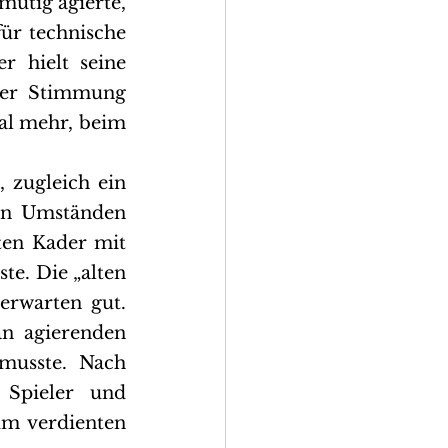
utig agierte, 
ür technische 
 hielt seine 
ter Stimmung 
al mehr, beim 
zugleich ein 
en Umständen 
en Kader mit 
e. Die „alten 
rwarten gut. 
n agierenden 
musste. Nach 
 Spieler und 
m verdienten 