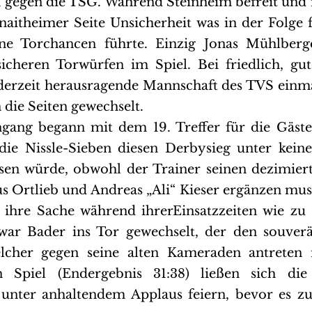
n gegen die TSG. Während Steinheim befreit und m
naitheimer Seite Unsicherheit was in der Folge f
ne Torchancen führte. Einzig Jonas Mühlberger
icheren Torwürfen im Spiel. Bei friedlich, gu
 derzeit herausragende Mannschaft des TVS einm
 die Seiten gewechselt.
ang begann mit dem 19. Treffer für die Gäste, 
 die Nissle-Sieben diesen Derbysieg unter kein
en würde, obwohl der Trainer seinen dezimiert
s Ortlieb und Andreas „Ali“ Kieser ergänzen musst
ihre Sache während ihrerEinsatzzeiten wie zu e
 war Bader ins Tor gewechselt, der den souverä
elcher gegen seine alten Kameraden antreten 
n Spiel (Endergebnis 31:38) ließen sich die
 unter anhaltendem Applaus feiern, bevor es zu