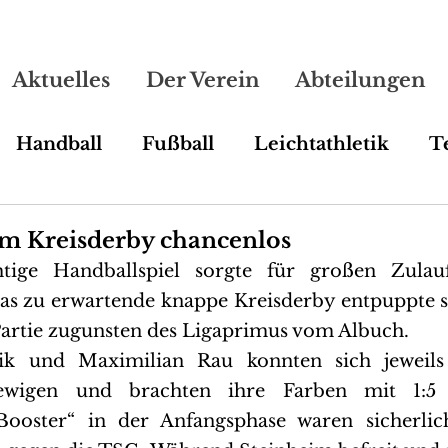
Aktuelles
Der Verein
Abteilungen
Handball
Fußball
Leichtathletik
T
Line Dance
Turnen
m Kreisderby chancenlos
htige Handballspiel sorgte für großen Zulau
as zu erwartende knappe Kreisderby entpuppte si
 Partie zugunsten des Ligaprimus vom Albuch.
ik und Maximilian Rau konnten sich jeweils 
ewigen und brachten ihre Farben mit 1:5 
„Booster“ in der Anfangsphase waren sicherlich