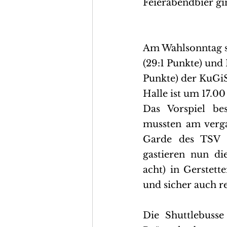
Feierabendbier gi
Am Wahlsonntag s
(29:1 Punkte) und
Punkte) der KuGiS
Halle ist um 17.00
Das Vorspiel bes
mussten am verga
Garde des TSV H
gastieren nun di
acht) in Gerstett
und sicher auch re
Die Shuttlebuss