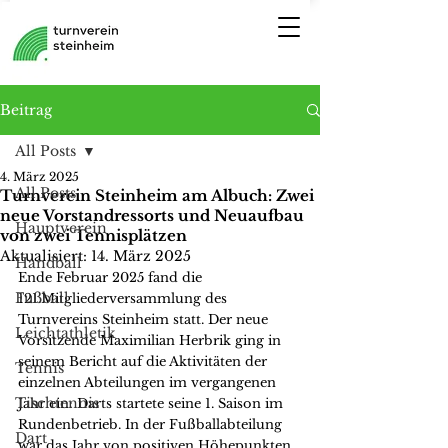
Beitrag
All Posts
4. März 2025
All Posts
Turnverein Steinheim am Albuch: Zwei
neue Vorstandressorts und Neuaufbau
Hauptverein
von zwei Tennisplätzen
Aktualisiert:
14. März 2025
Handball
Ende Februar 2025 fand die 
Fußball
121.Mitgliederversammlung des 
Turnvereins Steinheim statt. Der neue 
Leichtathletik
Vorsitzende Maximilian Herbrik ging in 
seinem Bericht auf die Aktivitäten der 
Tennis
einzelnen Abteilungen im vergangenen 
Tischtennis
Jahr ein: Darts startete seine 1. Saison im 
Rundenbetrieb. In der Fußballabteilung 
Dart
war das Jahr von positiven Höhepunkten 