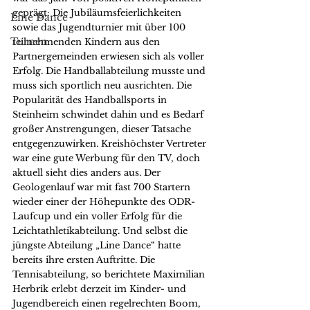
geprägt: Die Jubiläumsfeierlichkeiten 
Line Dance
sowie das Jugendturnier mit über 100 
Turnen
teilnehmenden Kindern aus den 
Partnergemeinden erwiesen sich als voller 
Erfolg. Die Handballabteilung musste und 
muss sich sportlich neu ausrichten. Die 
Popularität des Handballsports in 
Steinheim schwindet dahin und es Bedarf 
großer Anstrengungen, dieser Tatsache 
entgegenzuwirken. Kreishöchster Vertreter 
war eine gute Werbung für den TV, doch 
aktuell sieht dies anders aus. Der 
Geologenlauf war mit fast 700 Startern 
wieder einer der Höhepunkte des ODR-
Laufcup und ein voller Erfolg für die 
Leichtathletikabteilung. Und selbst die 
jüngste Abteilung „Line Dance“ hatte 
bereits ihre ersten Auftritte. Die 
Tennisabteilung, so berichtete Maximilian 
Herbrik erlebt derzeit im Kinder- und 
Jugendbereich einen regelrechten Boom, 