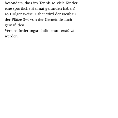
besonders, dass im Tennis so viele Kinder 
eine sportliche Heimat gefunden haben.“ 
so Holger Weise. Daher wird der Neubau 
der Plätze 3+4 von der Gemeinde auch 
gemäß den 
Vereinsförderungsrichtlinienunterstützt 
werden.
Nach den Rückblicken auf das 
vergangene Jahr wurde in diesem Jahr 
eine Satzungsänderung vorgenommen, 
um den Verein mit den neuen 
Vorstandressorts „Jugend & Zukunft“ 
sowie „Kommunikation“ organisatorisch 
zu modernisieren und für die Zukunft 
besser aufzustellen. Maximilian Herbrik 
zeigte die Änderungen in der aktuellen 
Satzung auf. Dem Antrag wurde ebenfalls 
einstimmig zugestimmt, so dass zu den 
Wahlen übergegangen werden konnte. 
Turnusmäßig stand der Vorsitzende Sport 