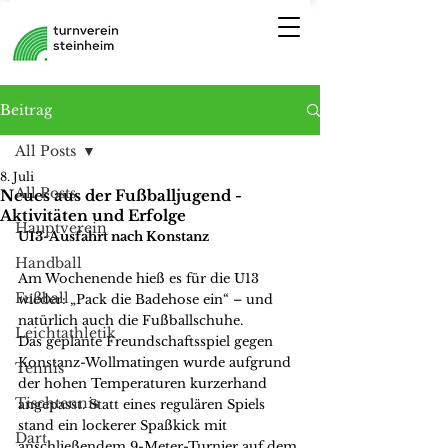
Beitrag
All Posts
8. Juli
All Posts
Neues aus der Fußballjugend -
Aktivitäten und Erfolge
Hauptverein
U13-Ausfahrt nach Konstanz 
Handball
Am Wochenende hieß es für die U13 
Fußball
wieder: „Pack die Badehose ein“ – und 
natürlich auch die Fußballschuhe.
Leichtathletik
Das geplante Freundschaftsspiel gegen 
Konstanz-Wollmatingen wurde aufgrund 
Tennis
der hohen Temperaturen kurzerhand 
Tischtennis
angepasst. Statt eines regulären Spiels 
stand ein lockerer Spaßkick mit 
Dart
anschließendem 9-Meter-Turnier auf dem 