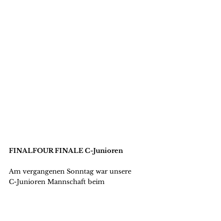
FINALFOUR FINALE C-Junioren
Am vergangenen Sonntag war unsere 
C-Junioren Mannschaft beim 
FINALFOUR Turnier des Bezirkspokals in 
Sontheim zu Gast 🏆
Trotz heißen Temperaturen 🥵 und 