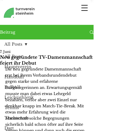
Beitrag
All Posts
7. Juni
All Posts
Neu gegründete TV-Damenmannschaft
feiert ihr Debut
Hauptverein
Die neu gegründete Damenmannschaft 
trat bei ihrem Verbandsrundendebut 
Handball
gegen starke und erfahrene 
Fußball
Burgbergerinnen an. Erwartungsgemäß 
musste man dabei etwas Lehrgeld 
Leichtathletik
bezahlen, verlor aber zwei Einzel nur 
denkbar knapp im Match-Tie-Break. Mit 
Tennis
etwas mehr Erfahrung wird die 
Tischtennis
Mannschaft solche Begegnungen 
sicherlich bald schon öfter auf ihre Seite 
Dart
ziehen können und dann auch die ersten 