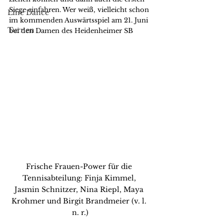
Siege einfahren. Wer weiß, vielleicht schon 
Line Dance
im kommenden Auswärtsspiel am 21. Juni 
Turnen
bei den Damen des Heidenheimer SB
Frische Frauen-Power für die 
Tennisabteilung: Finja Kimmel, 
Jasmin Schnitzer, Nina Riepl, Maya 
Krohmer und Birgit Brandmeier (v. l. 
n. r.)