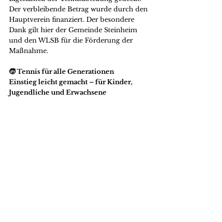
Der verbleibende Betrag wurde durch den 
Hauptverein finanziert. Der besondere 
Dank gilt hier der Gemeinde Steinheim 
und den WLSB für die Förderung der 
Maßnahme.
🧒 Tennis für alle Generationen
Einstieg leicht gemacht – für Kinder, 
Jugendliche und Erwachsene
Besonders willkommen sind Kinder, 
Jugendliche und Familien, die Lust 
haben, den Tennissport kennenzulernen. 
Mit regelmäßigen Jugendcamps in den 
Ferien, einem engagierten Trainerteam 
und einer offenen Atmosphäre bietet der 
Verein ideale Bedingungen für einen 
unkomplizierten Einstieg. Auch für 
Erwachsene gibt es passende Angebote – 
von Schnuppertrainings bis hin zur 
Integration in bestehende Freizeitgruppen 
oder Mannschaften. Die Tennisabteilung 