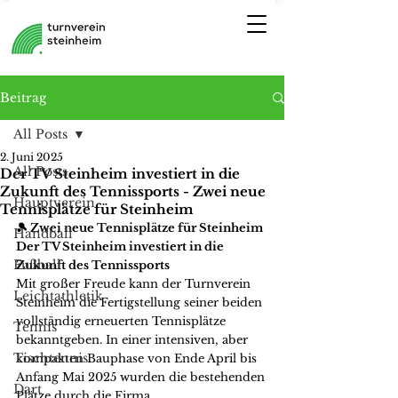
Beitrag
All Posts
2. Juni 2025
All Posts
Der TV Steinheim investiert in die
Zukunft des Tennissports - Zwei neue
Hauptverein
Tennisplätze für Steinheim
🎾 Zwei neue Tennisplätze für Steinheim
Handball
Der TV Steinheim investiert in die 
Fußball
Zukunft des Tennissports
Mit großer Freude kann der Turnverein 
Leichtathletik
Steinheim die Fertigstellung seiner beiden 
vollständig erneuerten Tennisplätze 
Tennis
bekanntgeben. In einer intensiven, aber 
Tischtennis
kompakten Bauphase von Ende April bis 
Anfang Mai 2025 wurden die bestehenden 
Dart
Plätze durch die Firma 