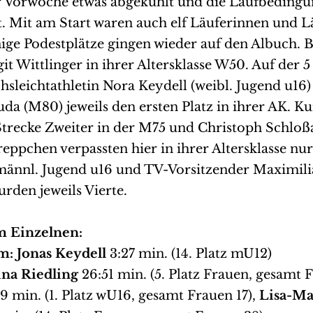
 Vorwoche etwas abgekühlt und die Laufbeding
 Mit am Start waren auch elf Läuferinnen und Lä
ige Podestplätze gingen wieder auf den Albuch. 
it Wittlinger in ihrer Altersklasse W50. Auf der 
sleichtathletin Nora Keydell (weibl. Jugend u16)
a (M80) jeweils den ersten Platz in ihrer AK. Kur
Strecke Zweiter in der M75 und Christoph Schloßa
eppchen verpassten hier in ihrer Altersklasse nur
männl. Jugend u16 und TV-Vorsitzender Maximili
rden jeweils Vierte.
m Einzelnen:
m: Jonas Keydell 
3:27 min. (14. Platz mU12)
ina Riedling
 26:51 min. (5. Platz Frauen, gesamt F
19 min. (1. Platz wU16, gesamt Frauen 17), 
Lisa-Ma