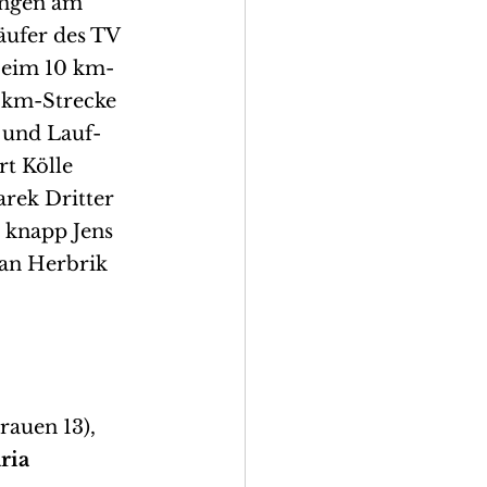
ungen am 
ufer des TV 
Beim 10 km-
5 km-Strecke 
 und Lauf-
t Kölle 
rek Dritter 
 knapp Jens 
an Herbrik 
rauen 13), 
ria 