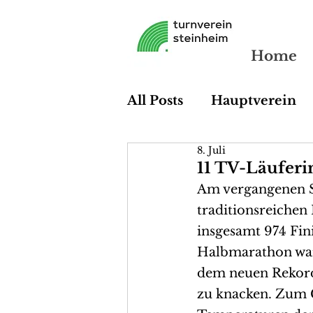
Home
All Posts
Hauptverein
8. Juli
Tischtennis
Dart
11 TV-Läuferi
Am vergangenen So
traditionsreichen 
insgesamt 974 Fin
Halbmarathon war
dem neuen Rekord 
zu knacken. Zum G