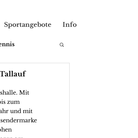
Sportangebote
Info
ennis
Tallauf
shalle. Mit 
bis zum 
ahr und mit 
ausendermarke 
ohen 